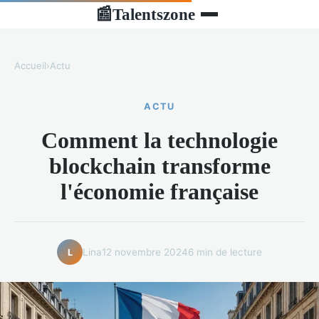
Talentszone
📰
Accueil
›
Actu
ACTU
Comment la technologie
blockchain transforme
l'économie française
Lina
12 novembre 2024
6 min de lecture
L