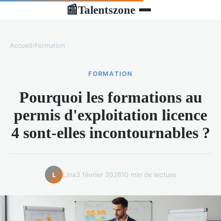
Talentszone
📰
Accueil
›
Formation
FORMATION
Pourquoi les formations au
permis d'exploitation licence
4 sont-elles incontournables ?
Lina
3 février 2026
10 min de lecture
L