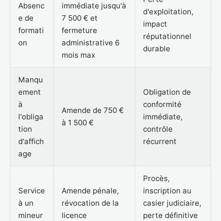
Absenc
immédiate jusqu'à
d'exploitation,
e de
7 500 € et
impact
formati
fermeture
réputationnel
on
administrative 6
durable
mois max
Manqu
ement
Obligation de
à
conformité
Amende de 750 €
l'obliga
immédiate,
à 1 500 €
tion
contrôle
d'affich
récurrent
age
Procès,
Service
Amende pénale,
inscription au
à un
révocation de la
casier judiciaire,
mineur
licence
perte définitive