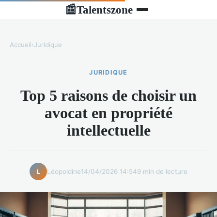
Talentszone
📰
Accueil
›
Juridique
JURIDIQUE
Top 5 raisons de choisir un
avocat en propriété
intellectuelle
Léopoldine
14/04/2026 14:54
9 min de lecture
L