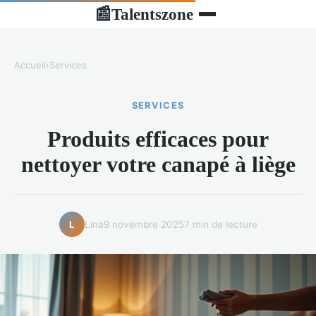
Talentszone
📰
Accueil
›
Services
SERVICES
Produits efficaces pour
nettoyer votre canapé à liège
Lina
9 novembre 2025
7 min de lecture
L