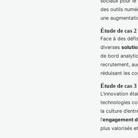
sociaux pour le
des outils numér
une augmentatio
Étude de cas 2
Face à des défi
diverses
soluti
de bord analyti
recrutement, au
réduisant les c
Étude de cas 3
L’innovation ét
technologies co
la culture d’ent
l’
engagement d
plus valorisés e