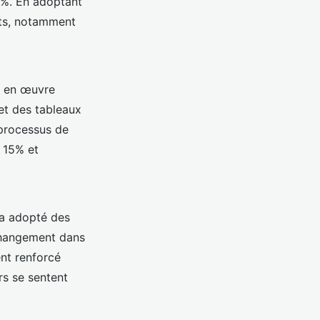
0%. En adoptant
nts, notamment
s en œuvre
et des tableaux
 processus de
 15% et
 a adopté des
changement dans
ent renforcé
rs se sentent