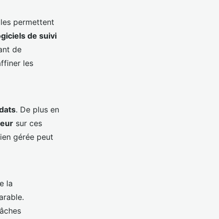
lles permettent
ogiciels de suivi
ant de
finer les
idats
. De plus en
eur
sur ces
ien gérée peut
e la
arable.
tâches