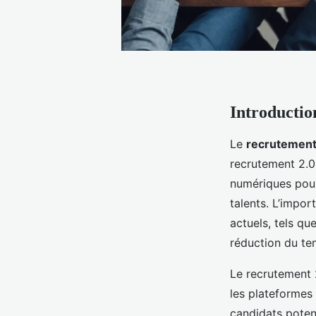
Introductio
Le
recrutemen
recrutement 2.0
numériques pour
talents. L’impo
actuels, tels qu
réduction du te
Le recrutement 2
les plateformes 
candidats potent