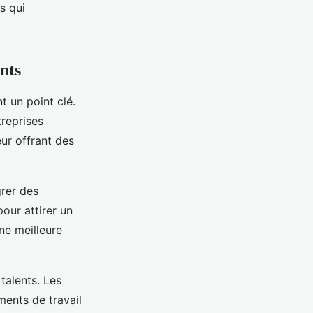
s qui
nts
t un point clé.
treprises
ur offrant des
grer des
our attirer un
une meilleure
talents. Les
ments de travail