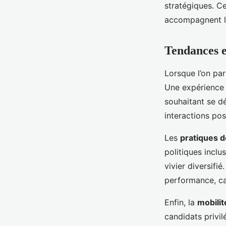
stratégiques. Ce
accompagnent l’u
Tendances e
Lorsque l’on pa
Une expérience f
souhaitant se d
interactions pos
Les
pratiques de
politiques inclu
vivier diversifié
performance, car
Enfin, la
mobilité
candidats privil