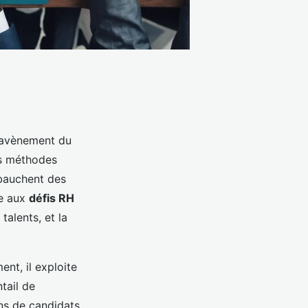
l’avènement du
es méthodes
mbauchent des
re aux
défis RH
talents, et la
ent, il exploite
tail de
ins de candidats