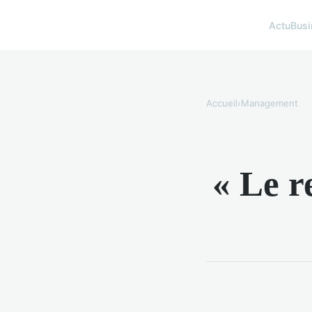
Actu
Busi
Accueil
›
Management
« Le r