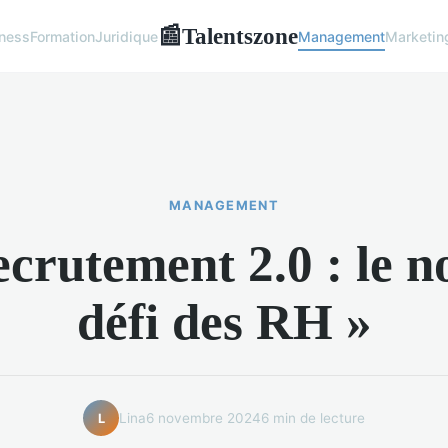
Talentszone
📰
ness
Formation
Juridique
Management
Marketin
MANAGEMENT
ecrutement 2.0 : le 
défi des RH »
Lina
6 novembre 2024
6 min de lecture
L