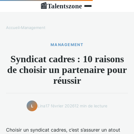
Talentszone
📰
Accueil
›
Management
MANAGEMENT
Syndicat cadres : 10 raisons
de choisir un partenaire pour
réussir
Lina
17 février 2026
12 min de lecture
L
Choisir un syndicat cadres, c’est s’assurer un atout