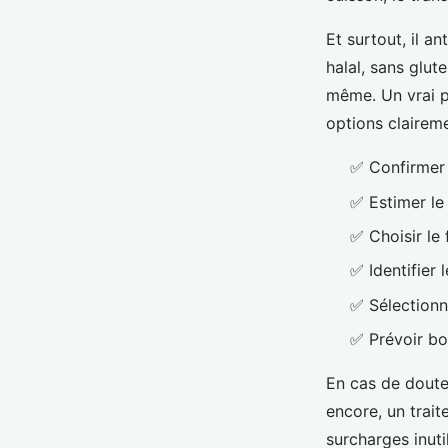
Et surtout, il a
halal, sans glut
même. Un vrai p
options clairem
✅ Confirmer l
✅ Estimer le
✅ Choisir le 
✅ Identifier 
✅ Sélectionne
✅ Prévoir bo
En cas de doute,
encore, un trait
surcharges inuti