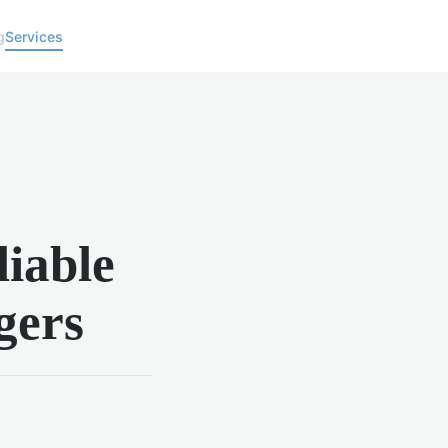
g
Services
liable
gers