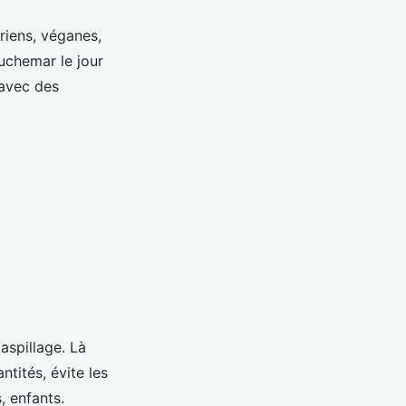
ariens, véganes,
uchemar le jour
 avec des
aspillage. Là
ntités, évite les
, enfants.