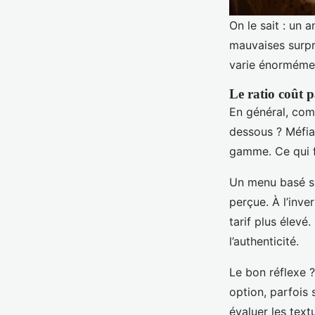
On le sait : un 
mauvaises surpri
varie énormément
Le ratio coût 
En général, co
dessous ? Méfia
gamme. Ce qui fa
Un menu basé su
perçue. À l’inv
tarif plus élevé.
l’authenticité.
Le bon réflexe 
option, parfois 
évaluer les text