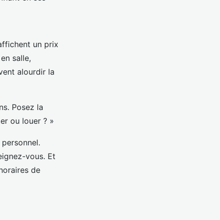
affichent un prix
en salle,
ent alourdir la
ons. Posez la
ter ou louer ? »
e personnel.
eignez-vous. Et
 horaires de