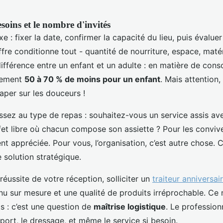
esoins et le nombre d'invités
xe : fixer la date, confirmer la capacité du lieu, puis évalue
iffre conditionne tout - quantité de nourriture, espace, maté
différence entre un enfant et un adulte : en matière de con
lement
50 à 70 % de moins pour un enfant
. Mais attention, 
aper sur les douceurs !
issez au type de repas : souhaitez-vous un service assis av
fet libre où chacun compose son assiette ? Pour les convives
nt appréciée. Pour vous, l’organisation, c’est autre chose. C
e solution stratégique.
 réussite de votre réception, solliciter un
traiteur anniversai
u sur mesure et une qualité de produits irréprochable. Ce 
s : c’est une question de
maîtrise logistique
. Le profession
sport, le dressage, et même le service si besoin.