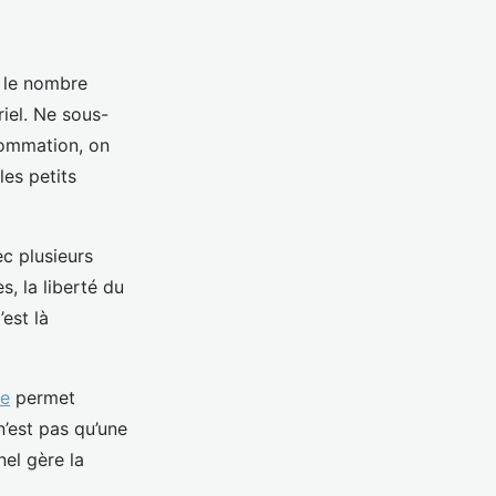
r le nombre
riel. Ne sous-
sommation, on
les petits
ec plusieurs
, la liberté du
’est là
re
permet
n’est pas qu’une
nel gère la