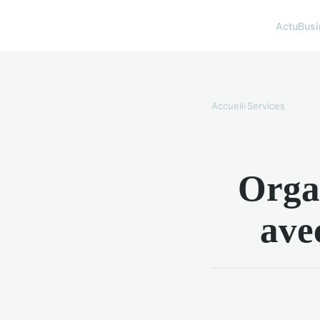
Actu
Busi
Accueil
›
Services
Organ
ave