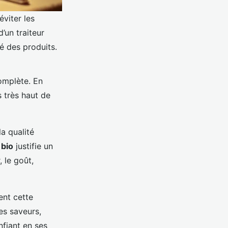
éviter les
’un traiteur
té des produits.
omplète. En
 très haut de
a qualité
 bio
justifie un
, le goût,
ent cette
les saveurs,
nfiant en ses