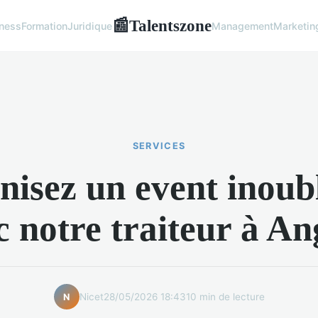
Talentszone
📰
ness
Formation
Juridique
Management
Marketin
SERVICES
isez un event inoub
c notre traiteur à An
Nicet
28/05/2026 18:43
10 min de lecture
N