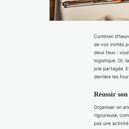
Combien d’heures
de vos invités 
deux feux : vou
logistique. Or, l
joie partagée. E
derrière les fou
Réussir son 
Organiser un an
rigoureuse, comm
pas une activité